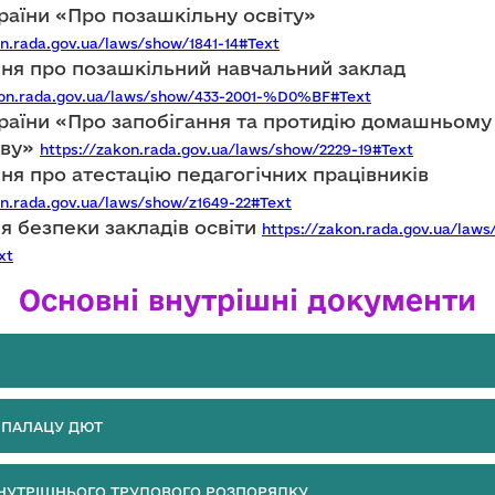
раїни «Про позашкільну освіту»
on.rada.gov.ua/laws/show/1841-14#Text
я про позашкільний навчальний заклад
kon.rada.gov.ua/laws/show/433-2001-%D0%BF#Text
раїни «Про запобігання та протидію домашньому
тву»
https://zakon.rada.gov.ua/laws/show/2229-19#Text
я про атестацію педагогічних працівників
on.rada.gov.ua/laws/show/z1649-22#Text
я безпеки закладів освіти
https://zakon.rada.gov.ua/laws
xt
Основні внутрішні документи
 ПАЛАЦУ ДЮТ
НУТРІШНЬОГО ТРУДОВОГО РОЗПОРЯДКУ