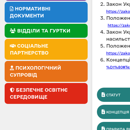
Закон Ук
НОРМАТИВНІ
https://zak
ДОКУМЕНТИ
Положенн
https://za
ВІДДІЛИ ТА ГУРТКИ
Закон Ук
насильс
СОЦІАЛЬНЕ
Положенн
ПАРТНЕРСТВО
https://zak
Концепці
ПСИХОЛОГІЧНИЙ
%D1%80#Te
СУПРОВІД
БЕЗПЕЧНЕ ОСВІТНЄ
СТАТУТ
СЕРЕДОВИЩЕ
КОНЦЕПЦІЯ
ПРАВИЛА В