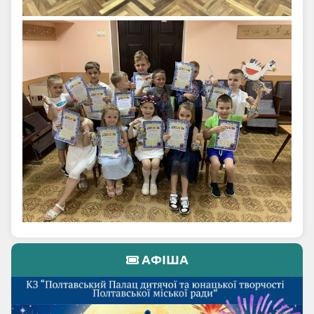
АФІША