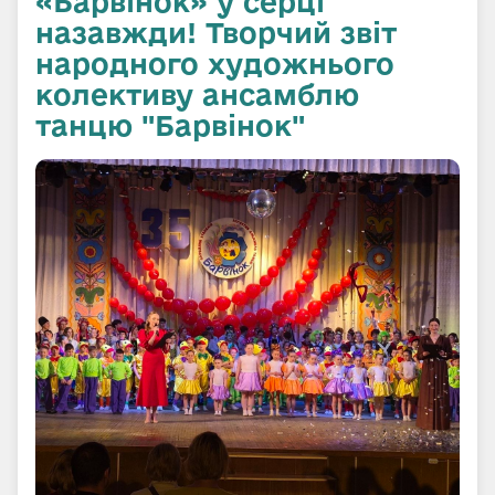
«Барвінок» у серці
назавжди! Творчий звіт
народного художнього
колективу ансамблю
танцю "Барвінок"