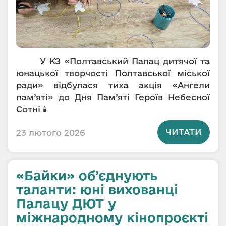
У
КЗ «Полтавський Палац дитячої та
юнацької творчості Полтавської міської
ради»
відбулася тиха акція «Ангели
пам’яті»
до Дня Пам’яті Героїв Небесної
Сотні
🕯
ЧИТАТИ
23 лютого 2026
«Байки» об’єднують
таланти: юні вихованці
Палацу ДЮТ у
міжнародному кінопроєкті