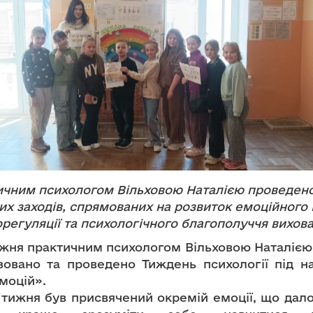
ичним психологом Вільховою Наталією проведено
х заходів, спрямованих на розвиток емоційного 
регуляції та психологічного благополуччя вихова
жня практичним психологом Вільховою Наталією
зовано та проведено Тиждень психології під н
емоцій».
тижня був присвячений окремій емоції, що дал