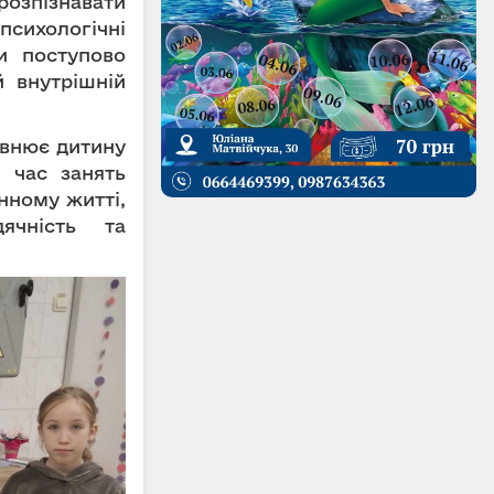
зпізнавати
сихологічні
ти поступово
й внутрішній
овнює дитину
д час занять
нному житті,
ячність та