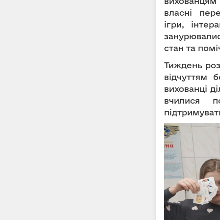
вихованця
власні пер
ігри, інтер
занурювалис
стан та помі
Тиждень роз
відчуттям б
вихованці д
вчилися п
підтримуват