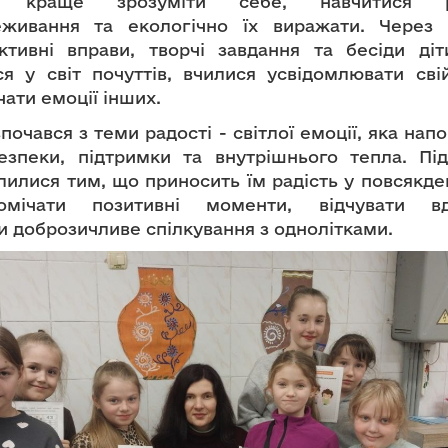
м краще зрозуміти себе, навчитися ро
еживання та екологічно їх виражати. Через п
активні вправи, творчі завдання та бесіди ді
я у світ почуттів, вчилися усвідомлювати сві
чати емоції інших.
почався з теми радості - світлої емоції, яка нап
езпеки, підтримки та внутрішнього тепла. Пі
ілилися тим, що приносить їм радість у повсякде
омічати позитивні моменти, відчувати вд
и доброзичливе спілкування з однолітками.