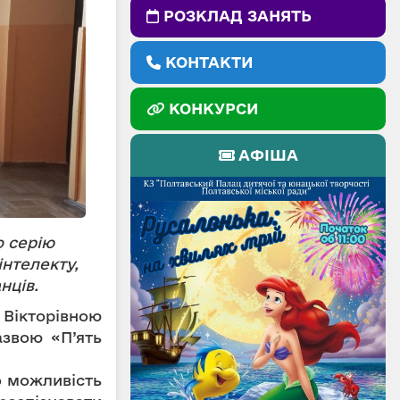
РОЗКЛАД ЗАНЯТЬ
КОНТАКТИ
КОНКУРСИ
АФІША
 серію
інтелекту,
нців.
 Вікторівною
азвою «П’ять
о можливість