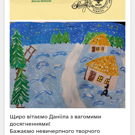
Щиро вітаємо Данііла з вагомими
досягненнями!
Бажаємо невичерпного творчого