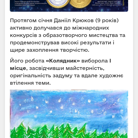
Протягом січня Данііл Крюков (9 років)
активно долучався до міжнародних
конкурсів з образотворчого мистецтва та
продемонстрував високі результати і
щире захоплення творчістю.
Його робота
«Колядник»
виборола
І
місце
, засвідчивши майстерність,
оригінальність задуму та вдале художнє
втілення теми.