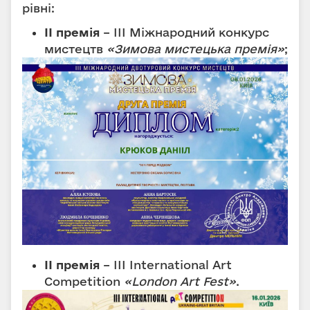
рівні:
ІІ премія
– ІІІ Міжнародний конкурс
мистецтв
«Зимова мистецька премія»
;
ІІ премія
– ІІІ International Art
Competition
«London Art Fest»
.