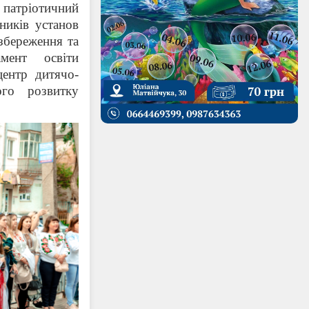
 патріотичний
ників установ
збереження та
амент освіти
центр дитячо-
го розвитку