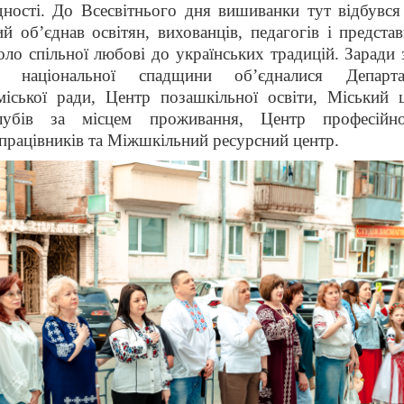
дності. До Всесвітнього дня вишиванки тут відбувся
й об’єднав освітян, вихованців, педагогів і представ
оло спільної любові до українських традицій. Заради 
ії національної спадщини об’єдналися Департ
міської ради, Центр позашкільної освіти, Міський 
лубів за місцем проживання, Центр професійно
працівників та Міжшкільний ресурсний центр.