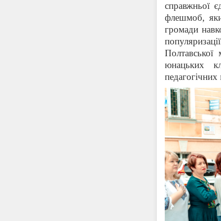
справжньої є
флешмоб, яки
громади навк
популяризац
Полтавської 
юнацьких к
педагогічних 