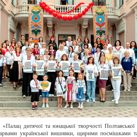
 «Палац дитячої та юнацької творчості Полтавської 
барвами української вишивки, щирими посмішками т