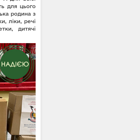
ть для цього
ька родина з
и, ліки, речі
тки, дитячі