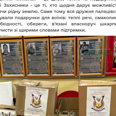
і Захисники - це ті, хто щодня дарує можливіс
ячи рідну землю. Саме тому вся дружня палацівс
вали подарунки для воїнів: теплі речі, смаколик
бхідності, обереги, в’язані власноруч шкарпе
листи зі щирими словами підтримки.