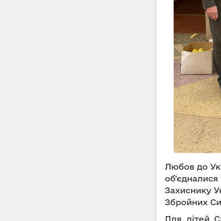
Любов до Укр
об'єдналися
Захиснику У
Збройних Си
Для дітей С