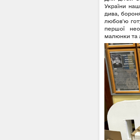
України наш
дива, борон
любов'ю готу
першої нео
малюнки та 