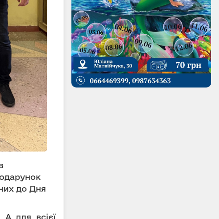
в
Подарунок
них до Дня
 А для всієї