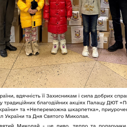
аїни, вдячність її Захисникам і сила добрих спра
 у традиційних благодійних акціях Палацу ДЮТ «
країни» та «Непереможна шкарпетка», приуроче
л України та Дня Святого Миколая.
вятий Миколай - це диво, тепло та подарунки.